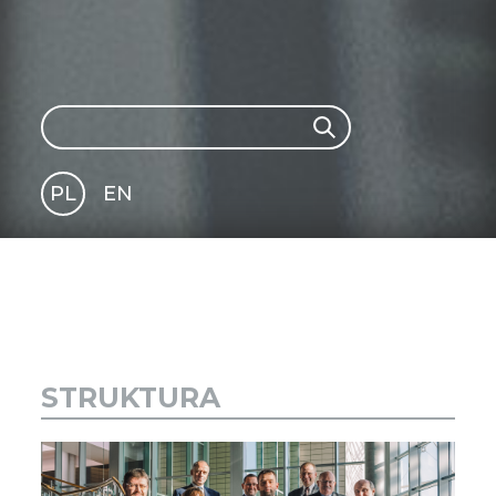
Search
Search
PL
EN
GLI
SH
STRUKTURA