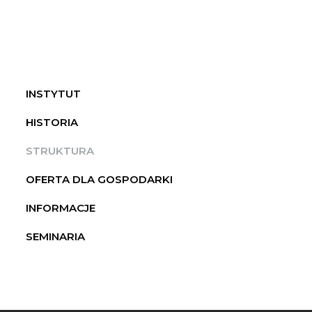
INSTYTUT ELEKTROTECHNIKI I
INSTYTUT
ELEKTRONIKI PRZEMYSŁOWEJ
HISTORIA
STRUKTURA
OFERTA DLA GOSPODARKI
INFORMACJE
SEMINARIA