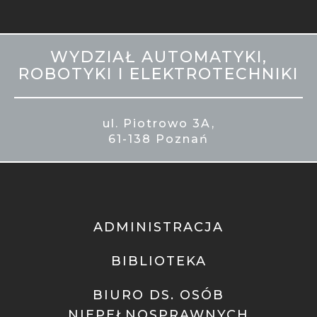
MOBILE
WYDZIAŁ AUTOMATYKI,
STOPKA
ROBOTYKI I ELEKTROTECHNIKI
ul. Piotrowo 3A,
61-138 Poznań
ADMINISTRACJA
BIBLIOTEKA
BIURO DS. OSÓB
NIEPEŁNOSPRAWNYCH