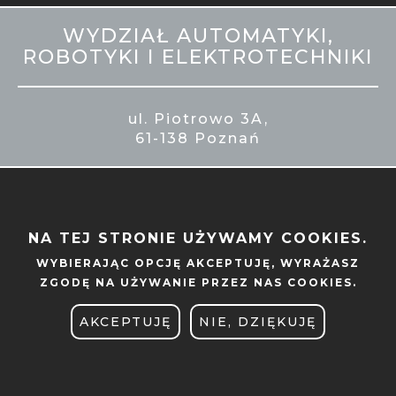
MOBILE
WYDZIAŁ AUTOMATYKI,
STOPKA
ROBOTYKI I ELEKTROTECHNIKI
ul. Piotrowo 3A,
61-138 Poznań
NA TEJ STRONIE UŻYWAMY COOKIES.
ADMINISTRACJA
WYBIERAJĄC OPCJĘ
AKCEPTUJĘ
, WYRAŻASZ
ZGODĘ NA UŻYWANIE PRZEZ NAS COOKIES.
BIBLIOTEKA
AKCEPTUJĘ
NIE, DZIĘKUJĘ
BIURO DS. OSÓB
NIEPEŁNOSPRAWNYCH