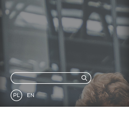
Search
Search
PL
EN
GLI
SH