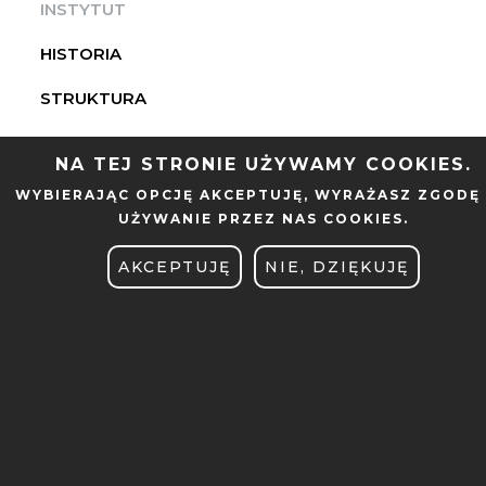
INSTYTUT ELEKTROTECHNIKI I
INSTYTUT
ELEKTRONIKI PRZEMYSŁOWEJ
HISTORIA
STRUKTURA
OFERTA DLA GOSPODARKI
NA TEJ STRONIE UŻYWAMY COOKIES.
INFORMACJE
WYBIERAJĄC OPCJĘ
AKCEPTUJĘ
, WYRAŻASZ ZGODĘ
UŻYWANIE PRZEZ NAS COOKIES.
SEMINARIA
AKCEPTUJĘ
NIE, DZIĘKUJĘ
MOBILE
WYDZIAŁ AUTOMATYKI,
STOPKA
ROBOTYKI I ELEKTROTECHNIKI