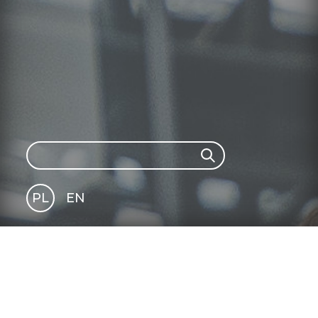
Search
Search
PL
EN
GLI
SH