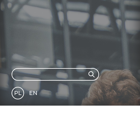
Search
Search
PL
EN
GLI
SH