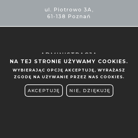
ul. Piotrowo 3A,
61-138 Poznań
ADMINISTRACJA
NA TEJ STRONIE UŻYWAMY COOKIES.
BIBLIOTEKA
WYBIERAJĄC OPCJĘ
AKCEPTUJĘ
, WYRAŻASZ
ZGODĘ NA UŻYWANIE PRZEZ NAS COOKIES.
BIURO DS. OSÓB
AKCEPTUJĘ
NIE, DZIĘKUJĘ
NIEPEŁNOSPRAWNYCH
BRANDSHOP
CENTRUM SPRAW STUDENCKICH
DEKLARACJA DOSTĘPNOŚCI