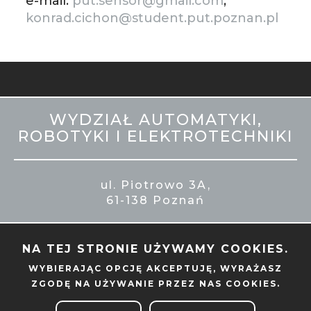
e-mail:
put.sensor@gmail.com
,
konrad.cichon@student.put.poznan.pl
MOBILE
WYDZIAŁ AUTOMATYKI,
STOPKA
ROBOTYKI I ELEKTROTECHNIKI
ul. Piotrowo 3A,
61-138 Poznań
NA TEJ STRONIE UŻYWAMY COOKIES.
WYBIERAJĄC OPCJĘ
AKCEPTUJĘ
, WYRAŻASZ
ZGODĘ NA UŻYWANIE PRZEZ NAS COOKIES.
ADMINISTRACJA