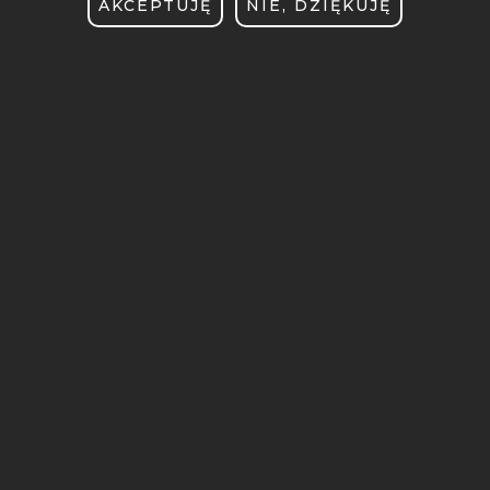
AKCEPTUJĘ
NIE, DZIĘKUJĘ
BIBLIOTEKA
BIURO DS. OSÓB
NIEPEŁNOSPRAWNYCH
BRANDSHOP
CENTRUM SPRAW STUDENCKICH
DEKLARACJA DOSTĘPNOŚCI
KIERUNKI STUDIÓW
KONKURSY DLA NAUCZYCIELI
OCHRONA DANYCH OSOBOWYCH
OFERTY PRACY