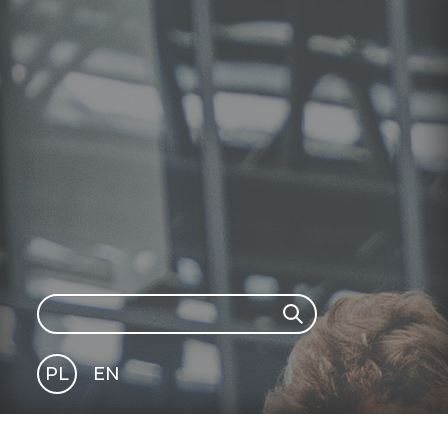
Search
Search
PL
EN
GLI
SH