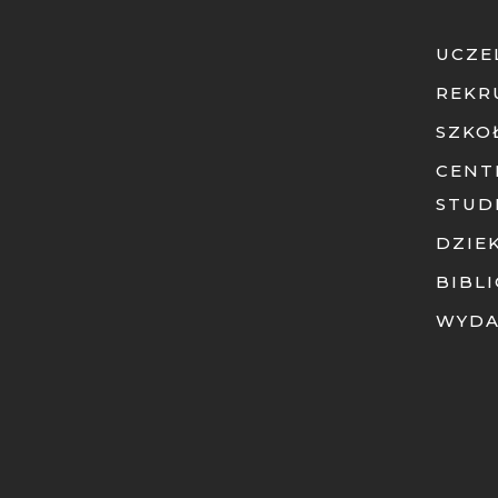
UCZE
REKR
SZKO
CENT
STUD
DZIE
BIBL
WYD