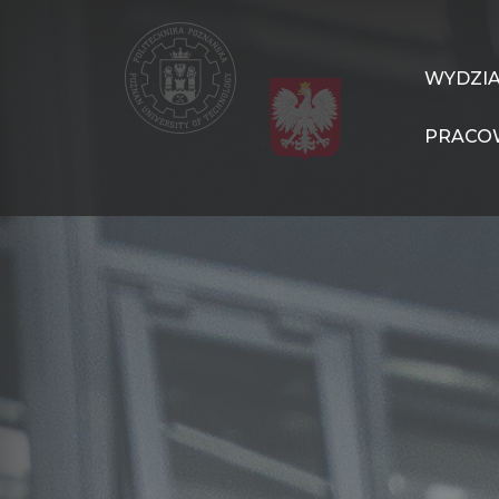
Przejdź
do
treści
WIT
WYDZI
Navigation
PRACO
PL