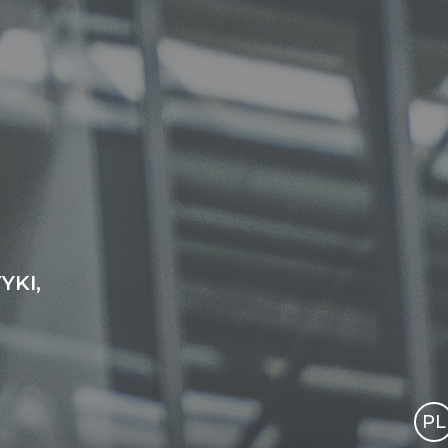
YKI,
PL