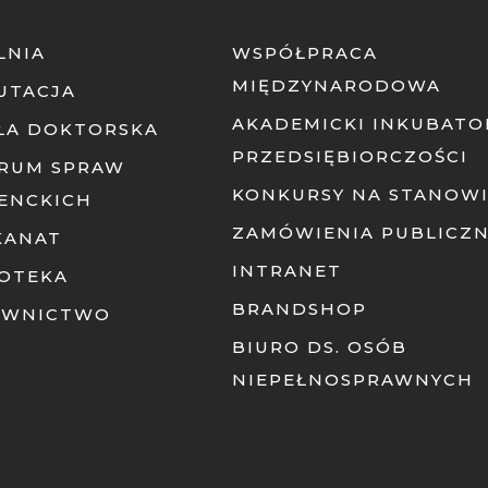
LNIA
WSPÓŁPRACA
MIĘDZYNARODOWA
UTACJA
AKADEMICKI INKUBATO
ŁA DOKTORSKA
PRZEDSIĘBIORCZOŚCI
RUM SPRAW
KONKURSY NA STANOW
ENCKICH
ZAMÓWIENIA PUBLICZ
KANAT
INTRANET
IOTEKA
BRANDSHOP
AWNICTWO
BIURO DS. OSÓB
NIEPEŁNOSPRAWNYCH