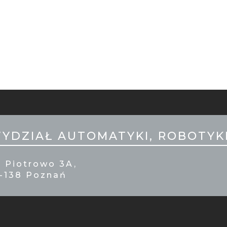
ILE
PKA
YDZIAŁ AUTOMATYKI, ROBOTYKI
. Piotrowo 3A,
1-138 Poznań