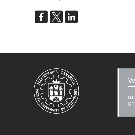
MOB
STO
W
ul
6