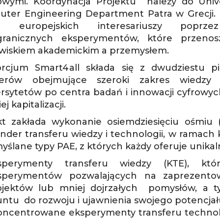
wymi. Koordynacja Projektu należy do Unive
ter Engineering Department Patra w Grecji. P
d europejskich interesariuszy poprze
granicznych eksperymentów, które przeno
wiskiem akademickim a przemysłem.
rcjum Smart4all składa się z dwudziestu p
nerów obejmujące szeroki zakres wiedzy 
rsytetów po centra badań i innowacji cyfrowyc
ej kapitalizacji.
kt zakłada wykonanie osiemdziesięciu ośmiu
inder transferu wiedzy i technologii, w ramach 
yślane typy PAE, z których każdy oferuje unikal
sperymenty transferu wiedzy (KTE), któ
sperymentów pozwalających na zaprezentow
ojektów lub mniej dojrzałych pomysłów, a 
untu do rozwoju i ujawnienia swojego potencja
oncentrowane eksperymenty transferu technolog