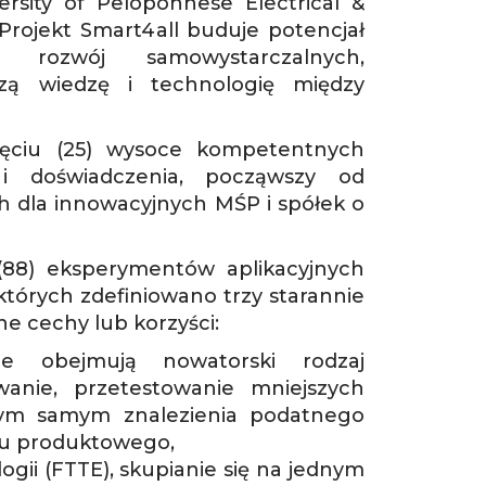
rsity of Peloponnese Electrical &
rojekt Smart4all buduje potencjał
z rozwój samowystarczalnych,
szą wiedzę i technologię między
ięciu (25) wysoce kompetentnych
i doświadczenia, począwszy od
h dla innowacyjnych MŚP i spółek o
 (88) eksperymentów aplikacyjnych
których zdefiniowano trzy starannie
ne cechy lub korzyści:
re obejmują nowatorski rodzaj
anie, przetestowanie mniejszych
tym samym znalezienia podatnego
łu produktowego,
ii (FTTE), skupianie się na jednym