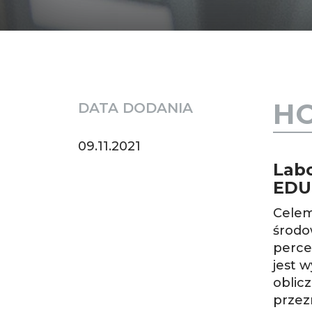
HO
DATA DODANIA
09.11.2021
Lab
EDU
Celem
środo
perce
jest 
oblic
prze