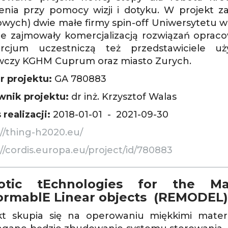
enia przy pomocy wizji i dotyku. W projekt 
wych) dwie małe firmy spin-off Uniwersytetu w P
ne zajmowały komercjalizacją rozwiązań opra
rcjum uczestniczą też przedstawiciele u
czy KGHM Cuprum oraz miasto Zurych.
 projektu:
GA 780883
wnik projektu:
dr inż. Krzysztof Walas
 realizacji:
2018-01-01 - 2021-09-30
://thing-h2020.eu/
://cordis.europa.eu/project/id/780883
otic tEchnologies for the Ma
ormablE Linear objects (REMODEL)
kt skupia się na operowaniu miękkimi mater