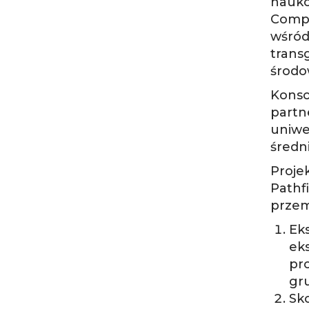
nauko
Compu
wśró
trans
środo
Konso
part
uniwe
średni
Proje
Pathf
przem
Ek
ek
pr
gr
Sk