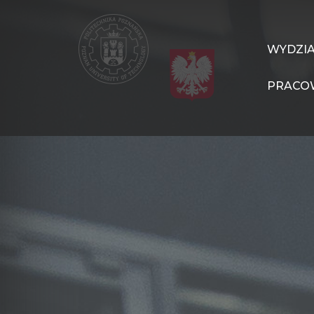
Przejdź
do
treści
WIT
WYDZI
Navigation
PRACO
PL