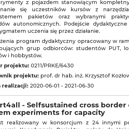
rymenty z pojazdem stanowiącym kompletny
nanie się uczestników kursów z narzędzi
ystemem pakietów oraz wybranymi prakty
dów autonomicznych. Podejście dydaktyczne
ygmatem uczenia się przez działanie.
ożenia program dydaktyczny opracowany w ram
pujących grup odbiorców: studentów PUT, lok
ów i hobbystów.
 projektu:
0211/PRKE/6430
wnik projektu:
prof. dr hab. inż. Krzysztof Kozło
realizacji:
2020-06-01 - 2021-06-30
t4all - Selfsustained cross border
em experiments for capacity
kt realizowany w konsorcjum z 24 innymi 