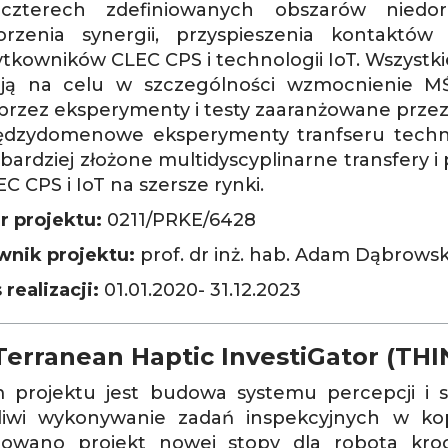
czterech zdefiniowanych obszarów niedor
orzenia synergii, przyspieszenia kontaktów
tkowników CLEC CPS i technologii IoT. Wszystkie
ją na celu w szczególności wzmocnienie MŚP 
przez eksperymenty i testy zaaranżowane przez
ędzydomenowe eksperymenty tranfseru techno
bardziej złożone multidyscyplinarne transfery 
C CPS i IoT na szersze rynki.
 projektu:
0211/PRKE/6428
wnik projektu:
prof. dr inż. hab. Adam Dąbrowsk
 realizacji:
01.01.2020- 31.12.2023
erranean Haptic InvestiGator (THI
 projektu jest budowa systemu percepcji i
iwi wykonywanie zadań inspekcyjnych w kop
owano projekt nowej stopy dla robota kroc