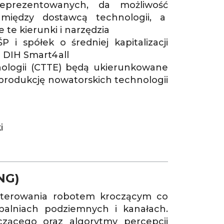
eprezentowanych, da możliwość
 między dostawcą technologii, a
 te kierunki i narzędzia
i spółek o średniej kapitalizacji
 DIH Smart4all
logii (CTTE) będą ukierunkowane
i produkcję nowatorskich technologii
i
NG)
 sterowania robotem kroczącym co
alniach podziemnych i kanałach.
zącego oraz algorytmy percepcji