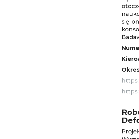
otocz
nauko
się o
konso
Badaw
Numer
Kiero
Okres
https
https
Rob
Def
Proje