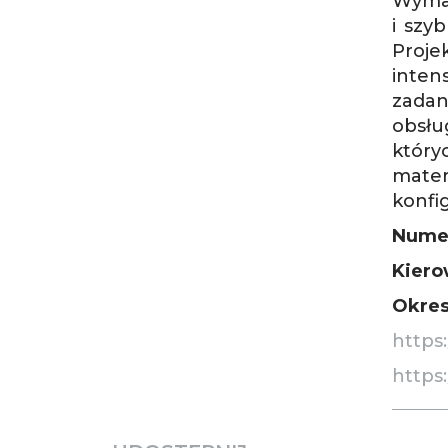
Wymag
i szy
Proj
inten
zadan
obsłu
który
mater
konfi
Numer
Kiero
Okres 
https
https: