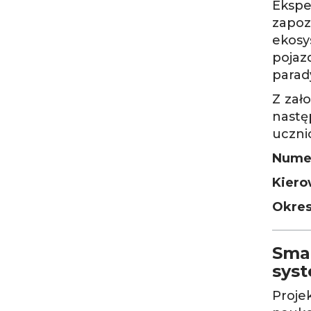
Ekspe
zapoz
ekos
pojaz
parad
Z zał
nastę
uczni
Numer
Kiero
Okres 
Smar
syst
Proje