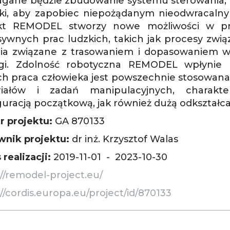
ane będzie zbudowanie systemu sterowania, kt
bki, aby zapobiec niepożądanym nieodwracaln
ekt REMODEL stworzy nowe możliwości w pr
sywnych prac ludzkich, takich jak procesy zwi
ia związane z trasowaniem i dopasowaniem 
gi. Zdolność robotyczna REMODEL wpłynie n
ch praca człowieka jest powszechnie stosowana
iałów i zadań manipulacyjnych, charakte
guracją początkową, jak również dużą odkształcal
 projektu:
GA 870133
wnik projektu:
dr inż. Krzysztof Walas
realizacji:
2019-11-01 - 2023-10-30
://remodel-project.eu/
//cordis.europa.eu/project/id/870133