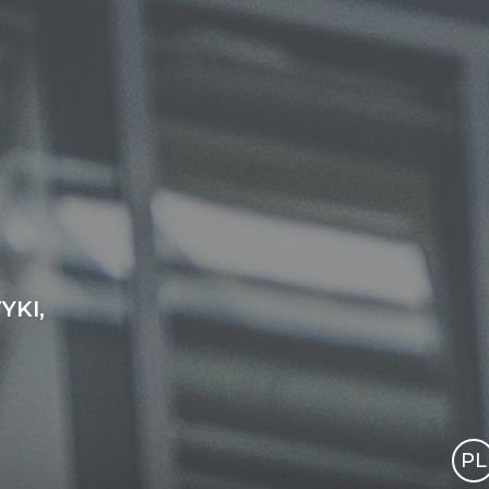
YKI,
PL