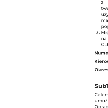
z 
tw
uży
ma
po
Mi
na 
CLE
Numer
Kiero
Okres
SubT
Celem
umożl
Oprac