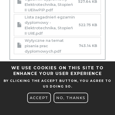
527.64 KB
Elektrotechnika, Stopień
II UEiIwPiP.pdf
Lista zagadnień egzamin
dyplomowy -
522.75 KB
Elektrotechnika, Stopień
II UiIE.pdf
Wytyczne na temat
pisania prac
743.14 KB
dyplomowych.pdf
WE USE COOKIES ON THIS SITE TO
ENHANCE YOUR USER EXPERIENCE
BY CLICKING THE ACCEPT BUTTON, YOU AGREE TO
US DOING SO.
ACCEPT
NO, THANKS