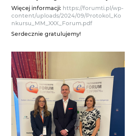
Więcej informacji:
https://forumti.pl/wp-
content/uploads/2024/09/Protokol_Ko
nkursu_MM_XXX_Forum.pdf
Serdecznie gratulujemy!