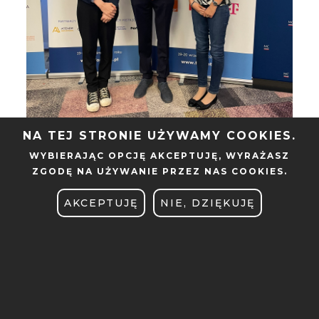
NA TEJ STRONIE UŻYWAMY COOKIES.
WYBIERAJĄC OPCJĘ
AKCEPTUJĘ
, WYRAŻASZ
ZGODĘ NA UŻYWANIE PRZEZ NAS COOKIES.
AKCEPTUJĘ
NIE, DZIĘKUJĘ
MOBILE
WYDZIAŁ AUTOMATYKI,
STOPKA
ROBOTYKI I ELEKTROTECHNIKI
ul. Piotrowo 3A,