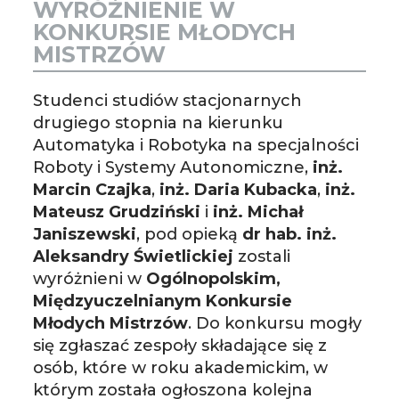
WYRÓŻNIENIE W
KONKURSIE MŁODYCH
MISTRZÓW
Studenci studiów stacjonarnych
drugiego stopnia na kierunku
Automatyka i Robotyka na specjalności
Roboty i Systemy Autonomiczne,
inż.
Marcin Czajka
,
inż. Daria Kubacka
,
inż.
Mateusz Grudziński
i
inż. Michał
Janiszewski
, pod opieką
dr hab. inż.
Aleksandry Świetlickiej
zostali
wyróżnieni w
Ogólnopolskim,
Międzyuczelnianym Konkursie
Młodych Mistrzów
. Do konkursu mogły
się zgłaszać zespoły składające się z
osób, które w roku akademickim, w
którym została ogłoszona kolejna